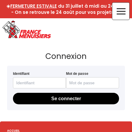
☀️
FERMETURE ESTIVALE
du 31 juillet à midi au 24 août
- On se retrouve le 24 août pour vos projets !☀️
Connexion
Identifiant
Mot de passe
Se connecter
ACCUEIL