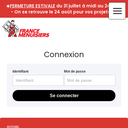
☀️
FERMETURE ESTIVALE
du 31 juillet à midi au 24 août
- On se retrouve le 24 août pour vos projets !☀️
Connexion
Identifiant
Mot de passe
Se connecter
ACCUEIL