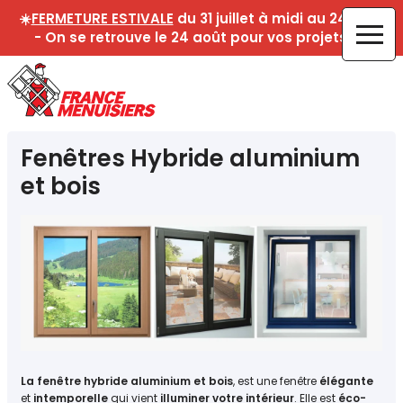
☀️
FERMETURE ESTIVALE
du 31 juillet à midi au 24 août
- On se retrouve le 24 août pour vos projets !☀️
Fenêtres Hybride aluminium
et bois
La fenêtre hybride aluminium et bois
, est une fenêtre
élégante
et
intemporelle
qui vient
illuminer votre intérieur
. Elle est
éco-