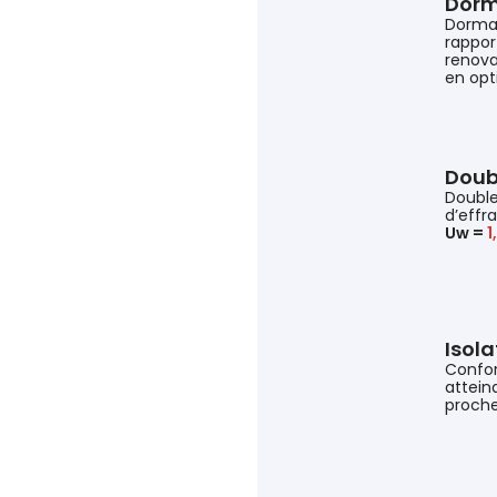
Dorm
Dorma
rappor
renova
en opt
Doub
Double
d’effr
Uw =
1
Isol
Confor
attein
proche