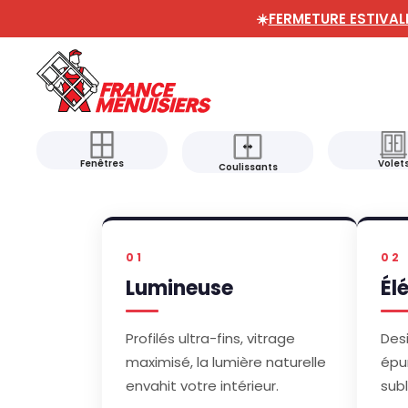
☀️
FERMETURE ESTIVAL
Fenêtres
Volet
Coulissants
01
02
Lumineuse
Él
Profilés ultra-fins, vitrage
Des
maximisé, la lumière naturelle
épu
envahit votre intérieur.
sub