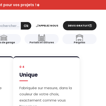
t pour vos projets !☀️
er
Ok
APPELEZ NOUS
DEVIS GRATUIT
s de garage
Portails et clôtures
Pergolas
04
Unique
e
Fabriquée sur mesure, dans la
couleur de votre choix,
exactement comme vous