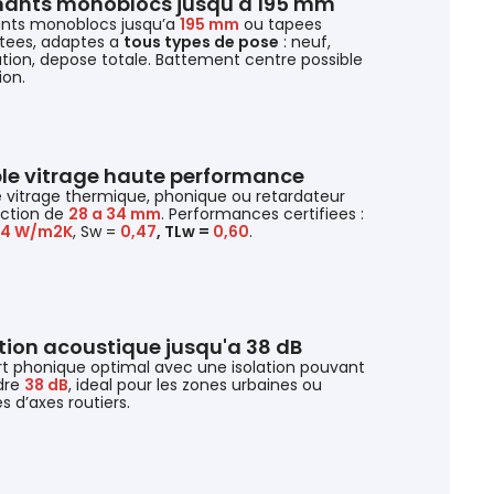
ants monoblocs jusqu'a 195 mm
nts monoblocs jusqu’a
195 mm
ou tapees
tees, adaptes a
tous types de pose
: neuf,
tion, depose totale. Battement centre possible
ion.
le vitrage haute performance
 vitrage thermique, phonique ou retardateur
action de
28 a 34 mm
. Performances certifiees :
,4 W/m2K
, Sw =
0,47
, TLw =
0,60
.
ation acoustique jusqu'a 38 dB
t phonique optimal avec une isolation pouvant
dre
38 dB
, ideal pour les zones urbaines ou
s d’axes routiers.