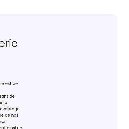
erie
he est de
vrant de
r la
 davantage
sme de nos
eur
ant ainsi un