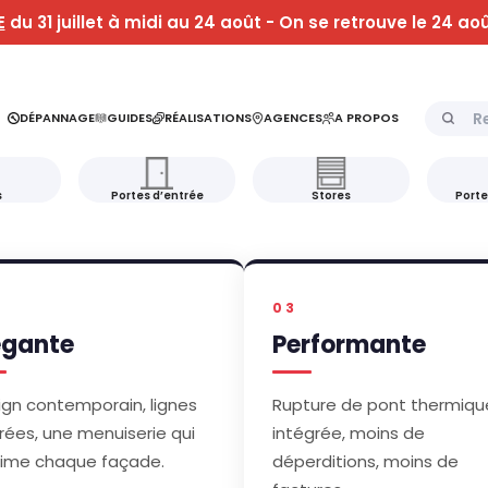
E
du 31 juillet à midi au 24 août - On se retrouve le 24 aoû
Recherch
DÉPANNAGE
GUIDES
RÉALISATIONS
AGENCES
A PROPOS
s
Portes d’entrée
Stores
Porte
03
égante
Performante
ign contemporain, lignes
Rupture de pont thermiqu
rées, une menuiserie qui
intégrée, moins de
lime chaque façade.
déperditions, moins de