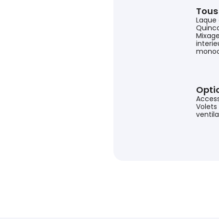
Tous 
Laque 
Quincai
Mixage
interie
monoc
Optio
Access
Volets
ventil