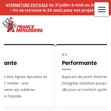
☀️
FERMETURE ESTIVALE
du 31 juillet à midi au 24 août
- On se retrouve le 24 août pour vos projets !☀️
03
égante
Performante
ilés fins, lignes épurées et
Rupture de pont thermiqu
ct atelier : une
intégrée, isolation jusqu’à
uiserie qui sublime
dB pour un confort optimal
que façade.