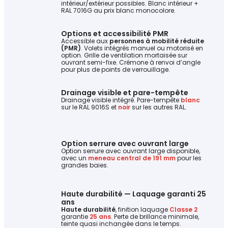
intérieur/extérieur possibles. Blanc intérieur +
RAL 7016G au prix blanc monocolore.
Options et accessibilité PMR
Accessible aux
personnes à mobilité réduite
(PMR)
. Volets intégrés manuel ou motorisé en
option. Grille de ventilation mortaisée sur
ouvrant semi-fixe. Crémone à renvoi d’angle
pour plus de points de verrouillage.
Drainage visible et pare-tempête
Drainage visible intégré. Pare-tempête
blanc
sur le RAL 9016S et
noir
sur les autres RAL.
Option serrure avec ouvrant large
Option serrure avec ouvrant large disponible,
avec un
meneau central de 191 mm
pour les
grandes baies.
Haute durabilité — Laquage garanti 25
ans
Haute durabilité
, finition laquage
Classe 2
garantie
25 ans
. Perte de brillance minimale,
teinte quasi inchangée dans le temps.