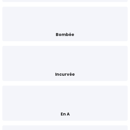
Bombée
Incurvée
En A