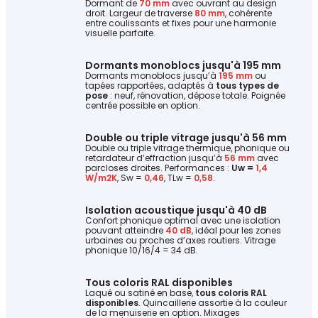
Dormant de
70 mm
avec ouvrant au design
droit. Largeur de traverse
80 mm
, cohérente
entre coulissants et fixes pour une harmonie
visuelle parfaite.
Dormants monoblocs jusqu'à 195 mm
Dormants monoblocs jusqu’à
195 mm
ou
tapées rapportées, adaptés à
tous types de
pose
: neuf, rénovation, dépose totale. Poignée
centrée possible en option.
Double ou triple vitrage jusqu'à 56 mm
Double ou triple vitrage thermique, phonique ou
retardateur d’effraction jusqu’à
56 mm
avec
parcloses droites. Performances :
Uw =
1,4
W/m2K
, Sw =
0,46
, TLw =
0,58
.
Isolation acoustique jusqu'à 40 dB
Confort phonique optimal avec une isolation
pouvant atteindre
40 dB
, idéal pour les zones
urbaines ou proches d’axes routiers. Vitrage
phonique 10/16/4 = 34 dB.
Tous coloris RAL disponibles
Laqué ou satiné en base,
tous coloris RAL
disponibles
. Quincaillerie assortie à la couleur
de la menuiserie en option. Mixages