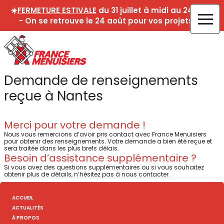
☀️
FERMETURE ESTIVALE
du 31 juillet à midi au 24 août
- On se retrouve le 24 août pour vos projets !☀️
Demande de renseignements
reçue à Nantes
Merci pour votre demande !
Nous vous remercions d’avoir pris contact avec France Menuisiers
pour obtenir des renseignements. Votre demande a bien été reçue et
sera traitée dans les plus brefs délais.
Besoin d’assistance supplémentaire ?
Si vous avez des questions supplémentaires ou si vous souhaitez
obtenir plus de détails, n’hésitez pas à nous contacter.
ACCUEIL
ACTUALITÉS
À PROPOS