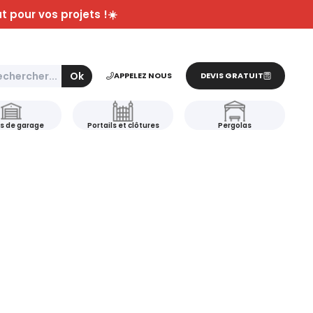
t pour vos projets !☀️
er
Ok
APPELEZ NOUS
DEVIS GRATUIT
s de garage
Portails et clôtures
Pergolas