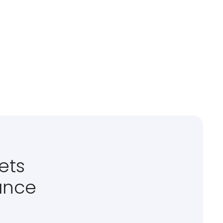
ets
ance