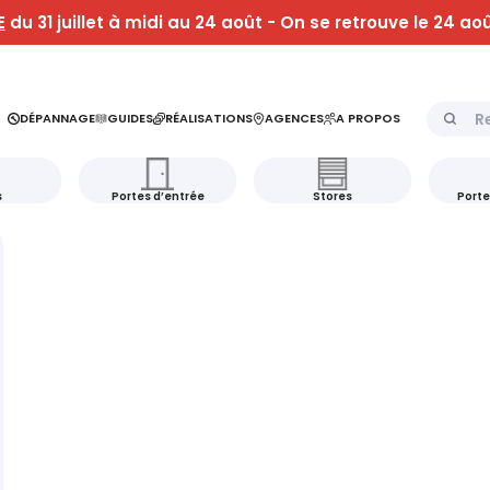
E
du 31 juillet à midi au 24 août - On se retrouve le 24 aoû
Recherch
DÉPANNAGE
GUIDES
RÉALISATIONS
AGENCES
A PROPOS
s
Portes d’entrée
Stores
Porte