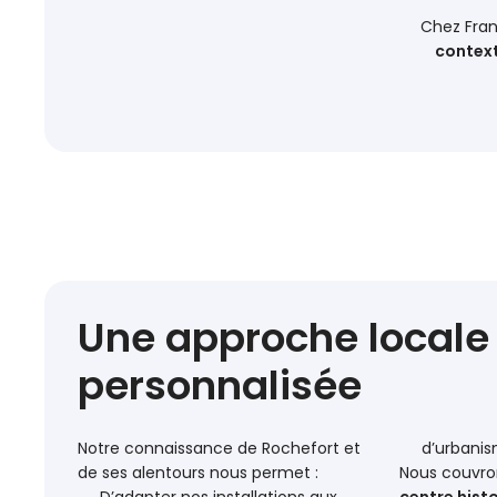
Chez Fran
context
Une approche locale
personnalisée
Notre connaissance de Rochefort et
d’urbanis
de ses alentours nous permet :
Nous couvron
D’adapter nos installations aux
centre histo