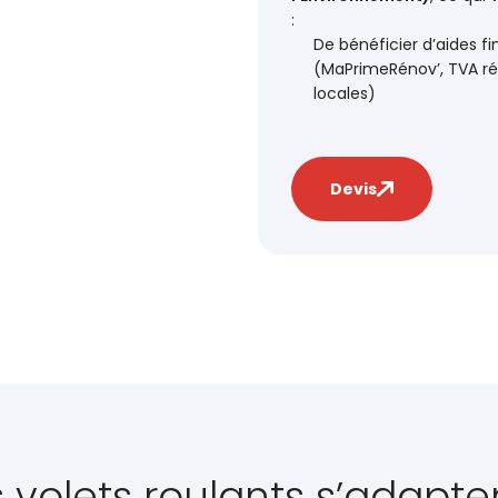
:
De bénéficier d’aides f
(MaPrimeRénov’, TVA ré
locales)
Devis
 volets roulants s’adapte