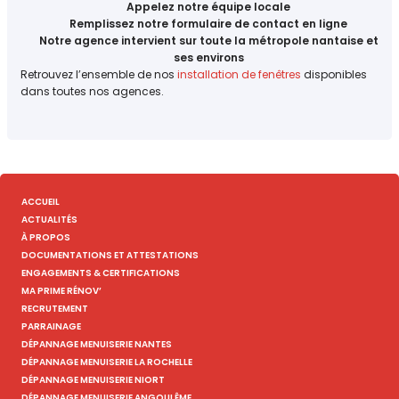
Appelez notre équipe locale
Remplissez notre formulaire de contact en ligne
Notre agence intervient sur toute la métropole nantaise et
ses environs
Retrouvez l’ensemble de nos
installation de fenêtres
disponibles
dans toutes nos agences.
ACCUEIL
ACTUALITÉS
À PROPOS
DOCUMENTATIONS ET ATTESTATIONS
ENGAGEMENTS & CERTIFICATIONS
MA PRIME RÉNOV’
RECRUTEMENT
PARRAINAGE
DÉPANNAGE MENUISERIE NANTES
DÉPANNAGE MENUISERIE LA ROCHELLE
DÉPANNAGE MENUISERIE NIORT
DÉPANNAGE MENUISERIE ANGOULÊME