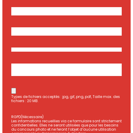
Nom
(Nécessaire)
Prénom
Nom
E-
mail
Saisissez
(Nécessaire)
un
Confirmez
e-
l’e-
mail
mail
Téléphone
(Nécessaire)
Adresse
Adresse
postale
Ville
Code
postal
Fichier
(Nécessaire)
Types de fichiers acceptés : jpg, gif, png, pdf, Taille max. des
fichiers : 20 MB.
RGPD
(Nécessaire)
Les informations recueillies via ce formulaire sont strictement
confidentielles. Elles ne seront utilisées que pour les besoins
du concours photo et ne feront l’objet d’aucune utilisation